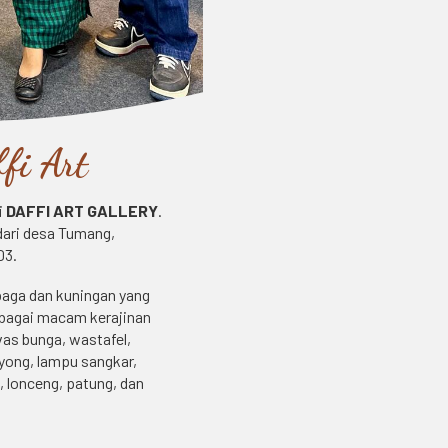
fi Art
i
DAFFI ART GALLERY
.
dari desa Tumang,
03.
baga dan kuningan yang
rbagai macam kerajinan
vas bunga, wastafel,
yong, lampu sangkar,
i, lonceng, patung, dan