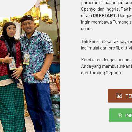
pameran di luar negeri sepe
Spanyol dan Inggris. Tak 
diraih
DAFFI ART
. Denga
ingin membawa Tumang seb
dunia.
Tak kenal maka tak sayang
lagi mulai dari profil, akti
Kami akan dengan senang 
Anda yang membutuhkan ke
dari Tumang Cepogo
TE
IN